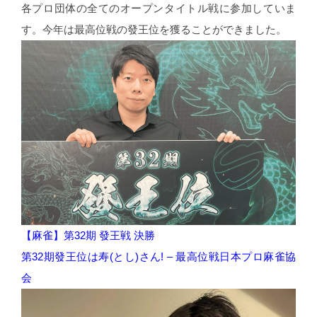
各プロ団体の全てのオープンタイトル戦に参加していま
す。今年は最高位戦の發王位を獲ることができました。
【麻雀】第32期 發王戦 決勝
第32期發王位は寿(とし)さん! – 最高位戦日本プロ麻雀協
会