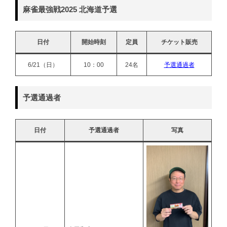
麻雀最強戦2025 北海道予選
日付
開始時刻
定員
チケット販売
6/21（日）
10：00
24名
予選通過者
予選通過者
日付
予選通過者
写真