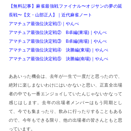
【無料記事】麻雀最強戦ファイナル〜オジサンの夢の延
長戦〜【文・山部正人】｜近代麻雀ノート
アマチュア最強位決定戦①｜やんべ
アマチュア最強位決定戦② B卓編(東場)｜やんべ
アマチュア最強位決定戦③ B卓編(南場)｜やんべ
アマチュア最強位決定戦④ 決勝編(東場)｜やんべ
アマチュア最強位決定戦⑤ 決勝編(南場)｜やんべ
ああいった機会は、去年が一生で一度だと思ったので、
絶対に楽しまないわけにはいかないと思い、正直全出場
者の中でも一番エンジョイしていたんじゃないかなって
感じはします。去年の出場者メンバーはもう同期とし
て、今でも集まったり、飲みに行ったりすることもある
ので、今年もできる限り、他の出場者の皆さんともと思
っています。