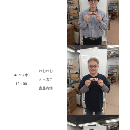
れおれお
4/15（水）
えっぽこ
12：00～
齋藤貴徳