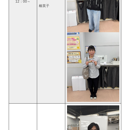
12：00～
椿英子