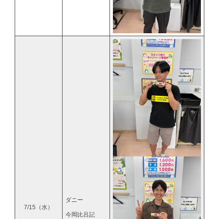
ダニー
7/15（水）
今岡比吕記