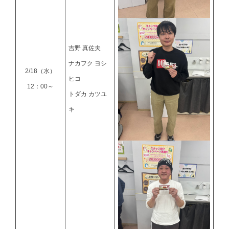
吉野 真佐夫
ナカフク ヨシ
2/18（水）
ヒコ
12：00～
トダカ カツユ
キ