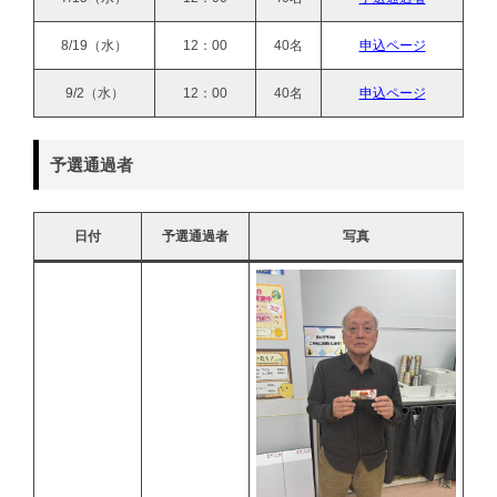
8/19（水）
12：00
40名
申込ページ
9/2（水）
12：00
40名
申込ページ
予選通過者
日付
予選通過者
写真