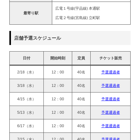
広電１号線(宇品線) 本通駅
最寄り駅
広電２号線(宮島線) 立町駅
店舗予選スケジュール
日付
開始時刻
定員
チケット販売
2/18（水）
12：00
40名
予選通過者
3/18（水）
12：00
40名
予選通過者
4/15（水）
12：00
40名
予選通過者
5/13（水）
12：00
40名
予選通過者
6/17（水）
12：00
40名
予選通過者
7/15（水）
12：00
40名
予選通過者